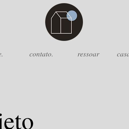
e.
contato.
ressoar
cas
jeto