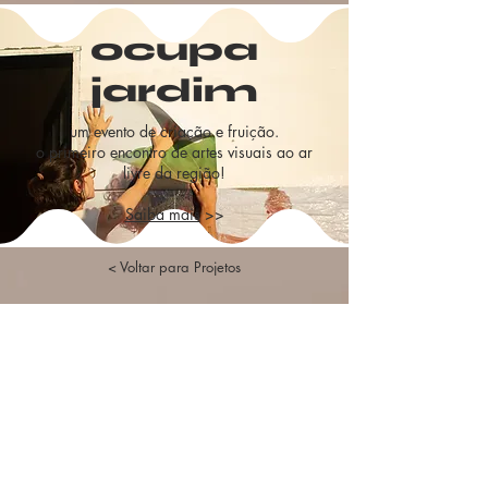
ocupa
jardim
um evento de criação e fruição.
o primeiro encontro de artes visuais ao ar
livre da região!
Saiba mais
>>
< Voltar para Projetos