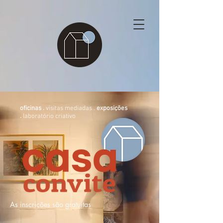
oficinas .
visitas mediadas .
exposições
.
laboratório criativo
As inscrições são gratuitas