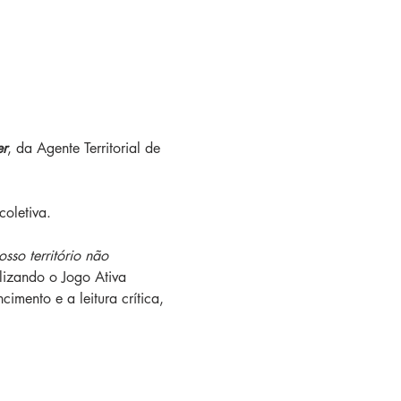
er
, da Agente Territorial de 
coletiva.
sso território não 
lizando o Jogo Ativa 
mento e a leitura crítica, 