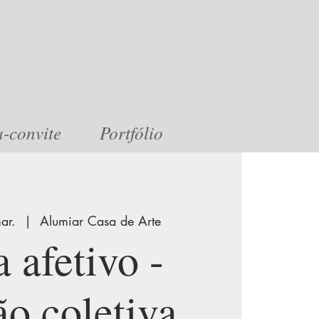
a-convite
Portfólio
ar.
  |  
Alumiar Casa de Arte
 afetivo -
ão coletiva