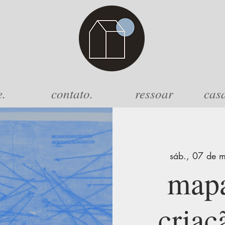
e.
contato.
ressoar
cas
sáb., 07 de m
mapa
criaç